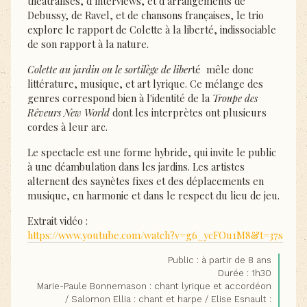
théâtralisés, d’interviews, et d’arrangements de
Debussy, de Ravel, et de chansons françaises, le trio
explore le rapport de Colette à la liberté, indissociable
de son rapport à la nature.
Colette au jardin ou le sortilège de liber
té mêle donc
littérature, musique, et art lyrique. Ce mélange des
genres correspond bien à l'identité de la
Troupe des
Rêveurs New World
dont les interprètes ont plusieurs
cordes à leur arc.
Le spectacle est une forme hybride, qui invite le public
à une déambulation dans les jardins. Les artistes
alternent des saynètes fixes et des déplacements en
musique, en harmonie et dans le respect du lieu de jeu.
Extrait vidéo :
https://www.youtube.com/watch?v=g6_ycFOu1M8&t=37s
Public : à partir de 8 ans
Durée : 1h30
Marie-Paule Bonnemason : chant lyrique et accordéon
/ Salomon Ellia : chant et harpe / Elise Esnault :