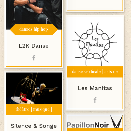
danses hip hop
L2K Danse
danse verticale | arts de
rue
Les Manitas
théâtre | musique |
magie
Silence & Songe