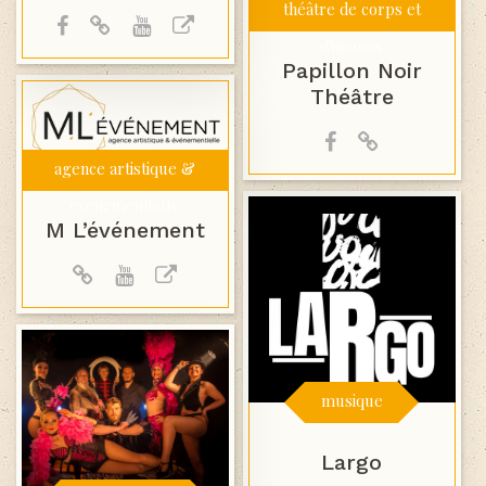
théâtre de corps et
d'images
Papillon Noir
Théâtre
agence artistique &
événementielle
M L’événement
musique
Largo