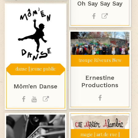
Oh Say Say Say
troupe Rêveurs New
danse | jeune public
World
Ernestine
Productions
Môm’en Danse
magie | art de rue |