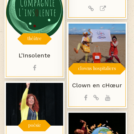
théâtre
L’Insolente
clowns hospitaliers
Clown en cHœur
poésie