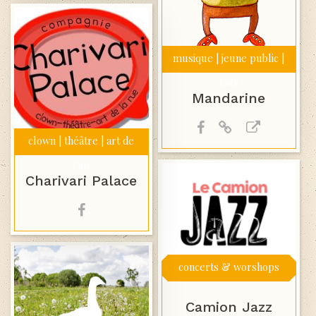
musique | jeune public |
bals
Mandarine
clown | théâtre | art de
rue
Charivari Palace
concerts & worshops
Camion Jazz