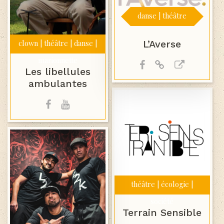
danse | théâtre
L’Averse
clown | théâtre | danse |
marionnette
Les libellules
ambulantes
théâtre | écologie |
société
Terrain Sensible