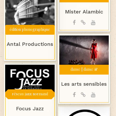
théâtre
Mister Alambic
édition phonographique
Antal Productions
danse | danse &
handicap
Les arts sensibles
réseau jazz normand
Focus Jazz