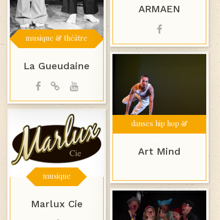
ARMAEN
musique & théâtre
La Gueudaine
danses hip hop &
expérimentale
Art Mind
musique
Marlux Cie