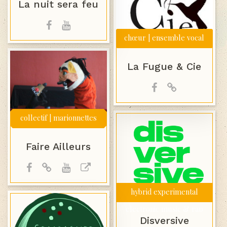
La nuit sera feu
chœur | ensemble vocal
La Fugue & Cie
collectif | marionnettes
Faire Ailleurs
hybrid experimental
electronic music & rap
Disversive