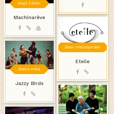
magie | danse
Machinarêve
danse contemporaine
Eteile
danses swing
Jazzy Birds