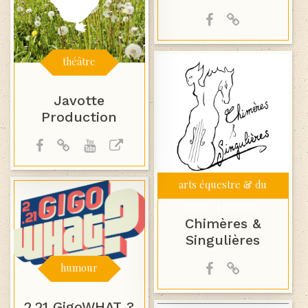
théâtre
Javotte
Production
arts équestre & du
cirque | musique
Chimères &
Singulières
humour
2.21 GigoWHAT ?