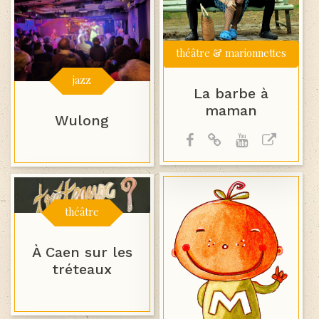
théâtre & marionnettes
jazz
La barbe à
maman
Wulong
théâtre
À Caen sur les
tréteaux