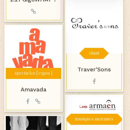
chant
Traver’Sons
spectacles | expos |
édition | ateliers
Amavada
musiques anciennes