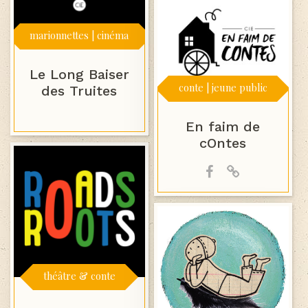
marionnettes | cinéma
Le Long Baiser
conte | jeune public
des Truites
En faim de
cOntes
théâtre & conte