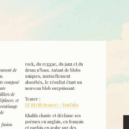
rock, du reggae, du jazz et du
ourant de
drum n’bass. Autant de blobs
m,
uniques, mutuellement
te composé
absorbés, le résultat étant un
ante
nouveau blob surpuissant.
lliers de
Teaser :
éplacer, et
LE BLOB (teaser) - YouTube
rentissage
 de
Khalifa chante et déclame ses
poèmes en anglais, en français
 fusion
et parfois en arabe sur des