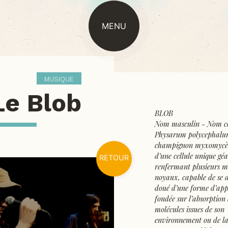
MENU
MUSIQUE
Le Blob
BLOB
Nom masculin - Nom c
Physarum polycephalu
champignon myxomycè
d’une cellule unique gé
RETOUR
renfermant plusieurs mi
noyaux, capable de se d
doué d’une forme d’app
fondée sur l’absorption
molécules issues de son
environnement ou de la