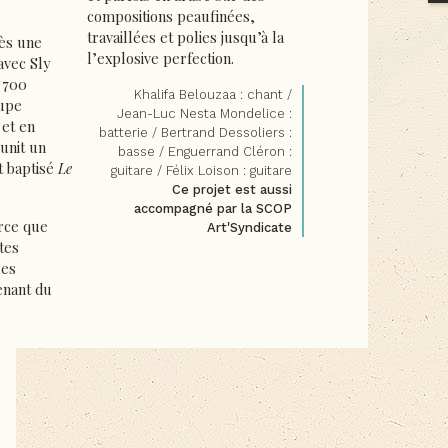
compositions peaufinées,
travaillées et polies jusqu’à la
ès une
l’explosive perfection.
avec Sly
 700
Khalifa Belouzaa : chant /
oupe
Jean-Luc Nesta Mondelice :
et en
batterie / Bertrand Dessoliers :
éunit un
basse / Enguerrand Cléron :
t baptisé
Le
guitare / Félix Loison : guitare
Ce projet est aussi
accompagné par la SCOP
rce que
Art'Syndicate
rtes
les
enant du