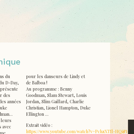
nique
ns du
pour les danseurs de Lindy et
du D-Day,
de Balboa !
présente
Au programme : Benny
r des
Goodman, Slam Stewart, Louis
des années
Jordan, Slim Gaillard, Charlie
Duke
Christian, Lionel Hampton, Duke
odman…
Ellington …
 leurs
Extrait vidéo :
s avec
https://www.youtube.com/watch?v=PchzXTfl-HQ&t=2s
sme.