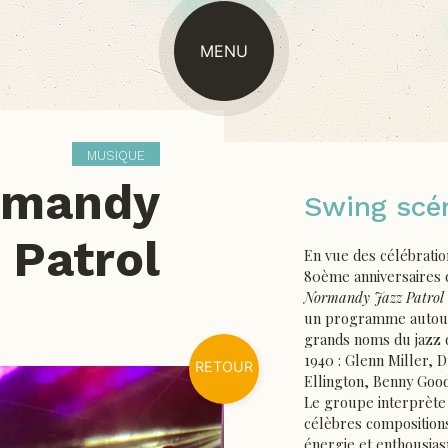
MENU
MUSIQUE
rmandy
Swing scé
 Patrol
En vue des célébratio
80ème anniversaires 
Normandy Jazz Patrol
un programme autou
grands noms du jazz 
1940 : Glenn Miller, 
RETOUR
Ellington, Benny Go
Le groupe interprète
célèbres composition
énergie et enthousia