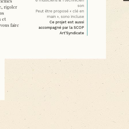
-mêmes
6 musiciens & 1 technicien
son
e, rigoler
Peut être proposé « clé en
vos
main », sono incluse
 et
Ce projet est aussi
 vous faire
accompagné par la SCOP
Art'Syndicate