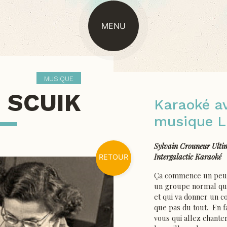
MENU
MUSIQUE
 SCUIK
Karaoké a
musique L
Sylvain Crouneur Ulti
Intergalactic Karaoké
RETOUR
Ça commence un pe
un groupe normal qui 
et qui va donner un c
que pas du tout. En fa
vous qui allez chante