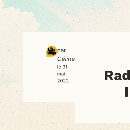
par
Céline
le 31
Rad
mai
2022