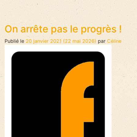
On arrête pas le progrès !
Publié le
20 janvier 2021
(22 mai 2026)
par
Céline