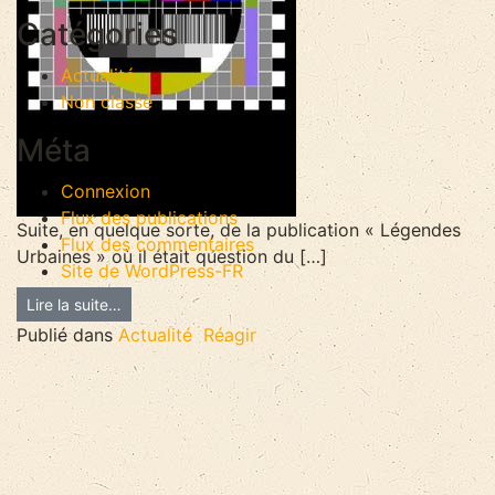
Catégories
Actualité
Non classé
Méta
Connexion
Flux des publications
Suite, en quelque sorte, de la publication « Légendes
Flux des commentaires
Urbaines » où il était question du […]
Site de WordPress-FR
Lire la suite…
Publié dans
Actualité
Réagir