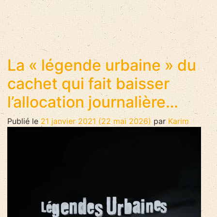
La « légende urbaine » du
cachet qui fait baisser
l’allocation journalière…
Publié le
21 janvier 2021
(22 mai 2026)
par
Karim