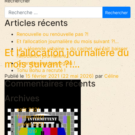
Rechercher
Articles récents
Renouvelle ou renouvelle pas ?!
Et l’allocation journalière du mois suivant ?!…
La « légende urbaine » du cachet qui fait baisser
Et l’allocation journalière du
l’allocation journalière…
mois suivant ?!…
On arrête pas le progrès !
Tohu Bohu a recruté !
Publié le
15 février 2021
(22 mai 2026)
par
Céline
Commentaires récents
Archives
août 2021
février 2021
janvier 2021
juin 2019